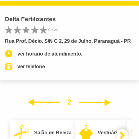
Delta Fertilizantes
0 aval.
Rua Prof. Décio, S/N C 2, 29 de Julho, Paranaguá - PR
ver horario de atendimento.
ver telefone
2
Próxim
Anterior
Salão de Beleza
Vestuário