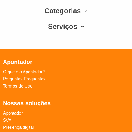
Categorias
Serviços
Apontador
O que é o Apontador?
Perguntas Frequentes
Termos de Uso
Nossas soluções
Apontador +
SVA
Presença digital