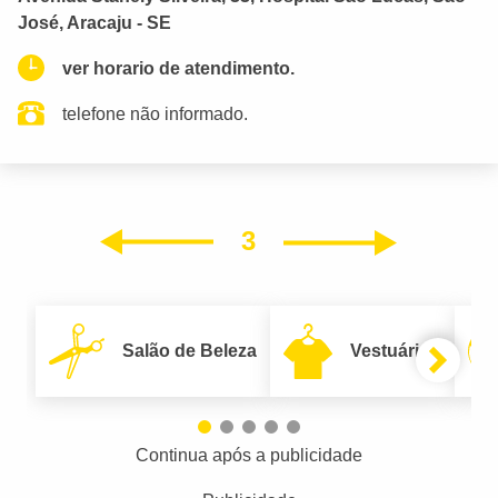
José, Aracaju - SE
ver horario de atendimento.
telefone não informado.
3
Próxim
Anterior
Salão de Beleza
Vestuário
Continua após a publicidade