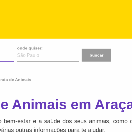
onde quiser:
buscar
enda de Animais
de Animais em Araç
o bem-estar e a saúde dos seus animais, como ca
várias outras informações para te ajudar.