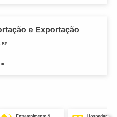
ortação e Exportação
- SP
one
Entretenimento &
Hospedagem 