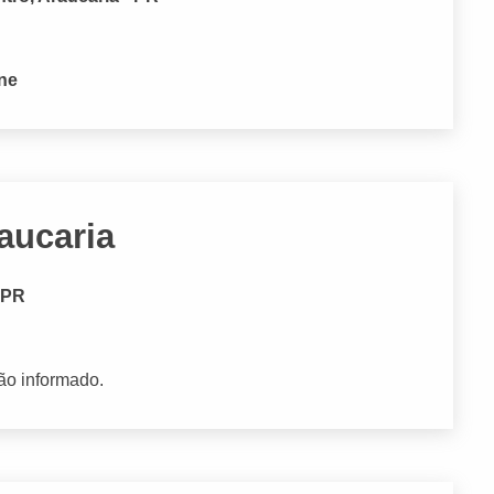
one
aucaria
- PR
ão informado.