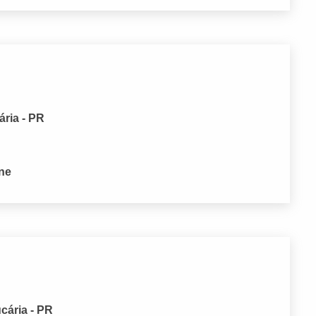
ária - PR
one
cária - PR