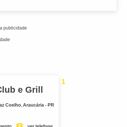
a publicidade
idade
1
ub e Grill
az Coelho, Araucária - PR
mento.
ver telefone