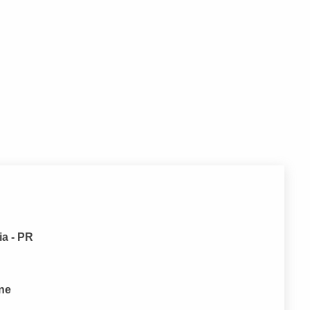
ia - PR
one