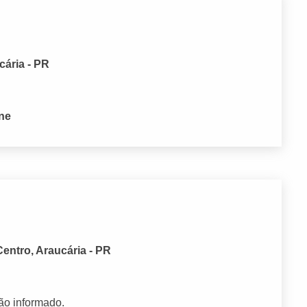
cária - PR
one
entro, Araucária - PR
ão informado.