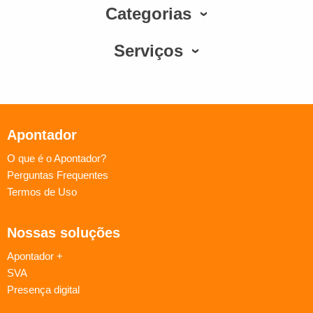
Categorias
Serviços
Apontador
O que é o Apontador?
Perguntas Frequentes
Termos de Uso
Nossas soluções
Apontador +
SVA
Presença digital