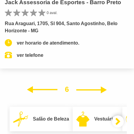
Jack Assessoria de Esportes - Barro Preto
0 aval.
Rua Araguari, 1705, Sl 904, Santo Agostinho, Belo
Horizonte - MG
ver horario de atendimento.
ver telefone
6
Próxim
Anterior
Salão de Beleza
Vestuário