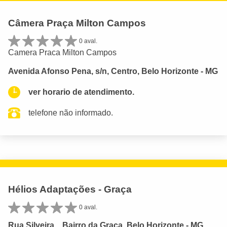
Câmera Praça Milton Campos
0 aval.
Camera Praca Milton Campos
Avenida Afonso Pena, s/n, Centro, Belo Horizonte - MG
ver horario de atendimento.
telefone não informado.
Hélios Adaptações - Graça
0 aval.
Rua Silveira, , Bairro da Graça, Belo Horizonte - MG