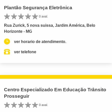
Plantão Segurança Eletrônica
0 aval.
Rua Zurick, 5 nova suissa, Jardim América, Belo
Horizonte - MG
ver horario de atendimento.
ver telefone
Centro Especializado Em Educação Trânsito
Prosseguir
0 aval.