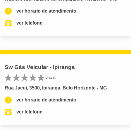
ver horario de atendimento.
ver telefone
Sw Gás Veicular - Ipiranga
0 aval.
Rua Jacuí, 3500, Ipiranga, Belo Horizonte - MG
ver horario de atendimento.
ver telefone