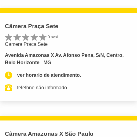
Câmera Praça Sete
0 aval.
Camera Praca Sete
Avenida Amazonas X Av. Afonso Pena, S/N, Centro,
Belo Horizonte - MG
ver horario de atendimento.
telefone não informado.
Câmera Amazonas X São Paulo