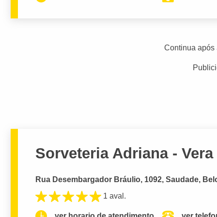
Continua após 
Public
Sorveteria Adriana - Vera
Rua Desembargador Bráulio, 1092, Saudade, Belo
1 aval.
ver horario de atendimento.
ver telef