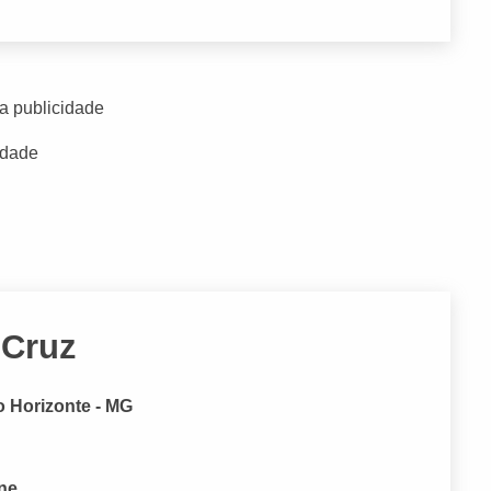
a publicidade
idade
 Cruz
 Horizonte - MG
one