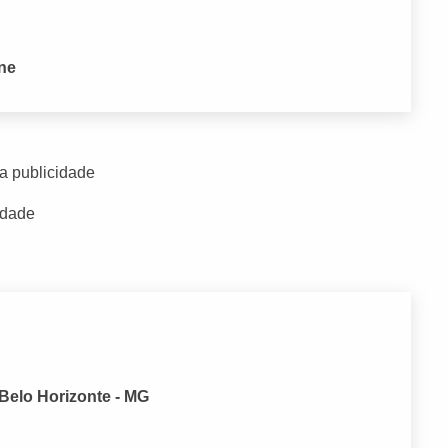
one
a publicidade
idade
 Belo Horizonte - MG