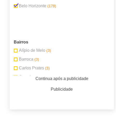
Belo Horizonte
(178)
Bairros
Alípio de Melo
(3)
Barroca
(3)
Carlos Prates
(3)
Castelo
(3)
Continua após a publicidade
Centro
(9)
Publicidade
Lourdes
(5)
Rio Branco
(5)
Santa Efigênia
(4)