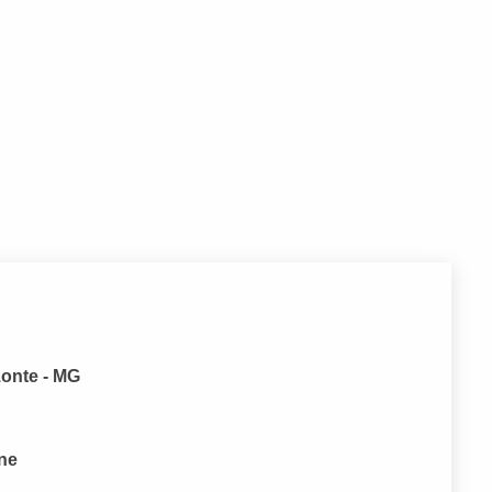
zonte - MG
one