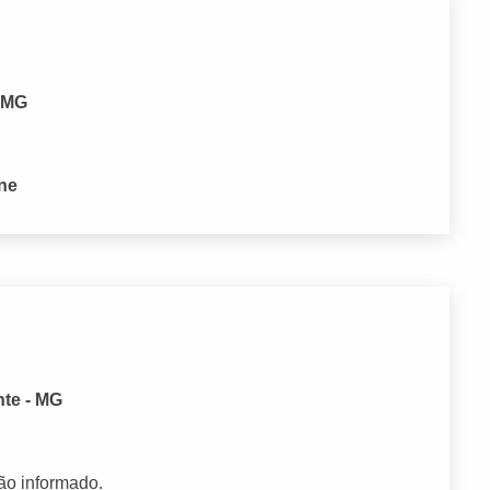
- MG
one
nte - MG
ão informado.