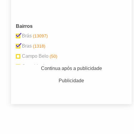
Bairros
Brás
(13097)
Bras
(1318)
Campo Belo
(50)
Casa Verde
(39)
Continua após a publicidade
Moema
(49)
Publicidade
Parque São Rafael
(48)
Santa Cecília
(42)
Santana
(61)
Sé
(125)
Vila Nova Conceição
(148)