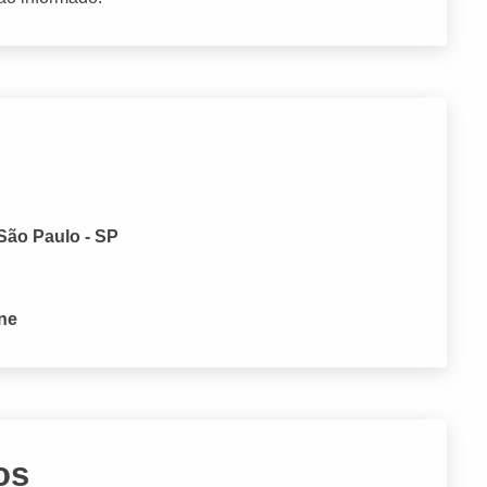
 São Paulo - SP
one
os