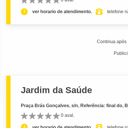
ver horario de atendimento.
telefone n
Continua após 
Public
Jardim da Saúde
Praça Brás Gonçalves, s/n, Referência: final do,
0 aval.
ver horario de atendimento.
telefone n