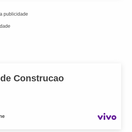
a publicidade
idade
 de Construcao
one