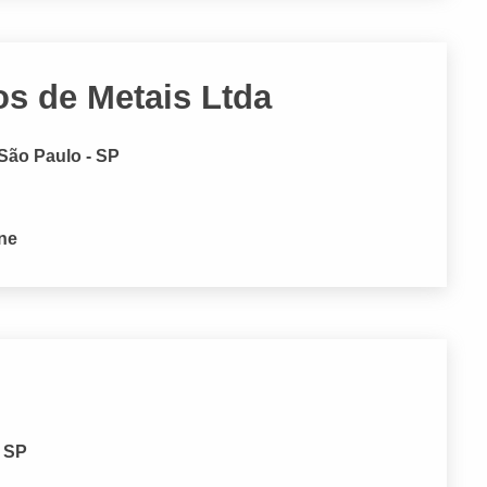
tos de Metais Ltda
 São Paulo - SP
one
- SP