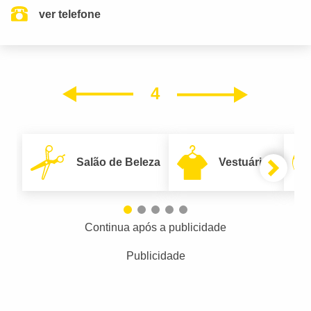
ver telefone
4
Próxim
Anterior
Salão de Beleza
Vestuário
Continua após a publicidade
Publicidade