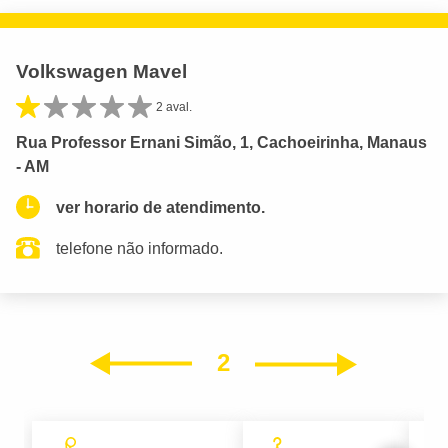
Volkswagen Mavel
2 aval.
Rua Professor Ernani Simão, 1, Cachoeirinha, Manaus
- AM
ver horario de atendimento.
telefone não informado.
2
Próxim
Anterior