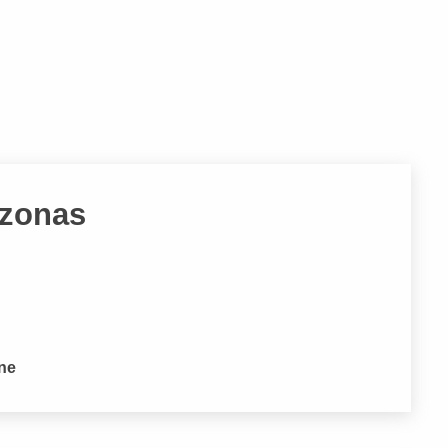
azonas
one