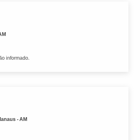
 AM
ão informado.
Manaus - AM