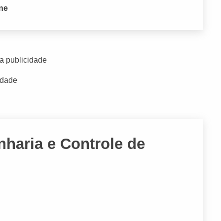
one
a publicidade
idade
haria e Controle de