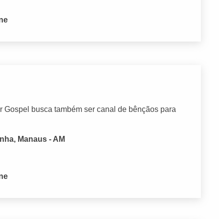
one
er Gospel busca também ser canal de bênçãos para
inha, Manaus - AM
one