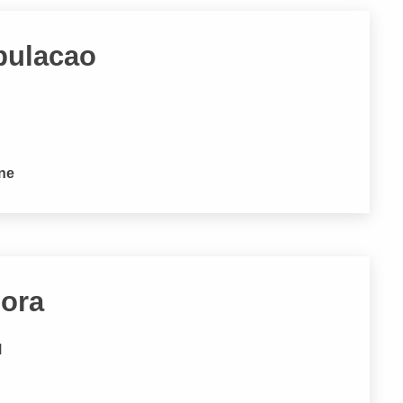
pulacao
one
dora
M