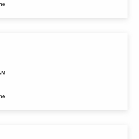
one
 AM
one