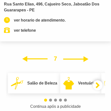
Rua Santo Elias, 496, Cajueiro Seco, Jaboatão Dos
Guararapes - PE
ver horario de atendimento.
ver telefone
7
Próxim
Anterior
Salão de Beleza
Vestuário
Continua após a publicidade