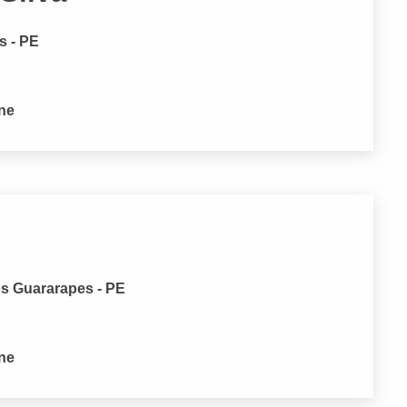
s - PE
one
os Guararapes - PE
one