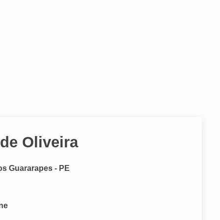
 de Oliveira
os Guararapes - PE
one