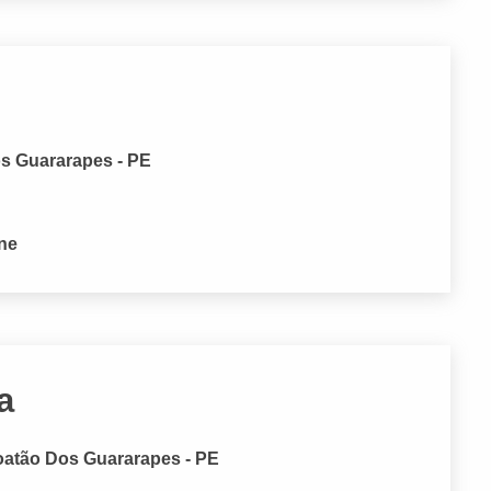
os Guararapes - PE
one
a
oatão Dos Guararapes - PE