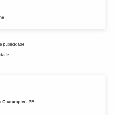
one
a publicidade
idade
s Guararapes - PE