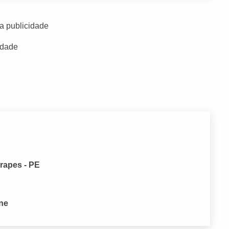
a publicidade
idade
rapes - PE
one