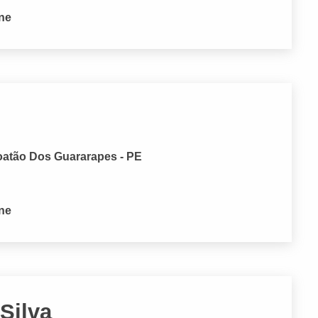
one
boatão Dos Guararapes - PE
one
 Silva