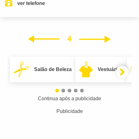
ver telefone
4
Próxim
Anterior
Salão de Beleza
Vestuário
Continua após a publicidade
Publicidade