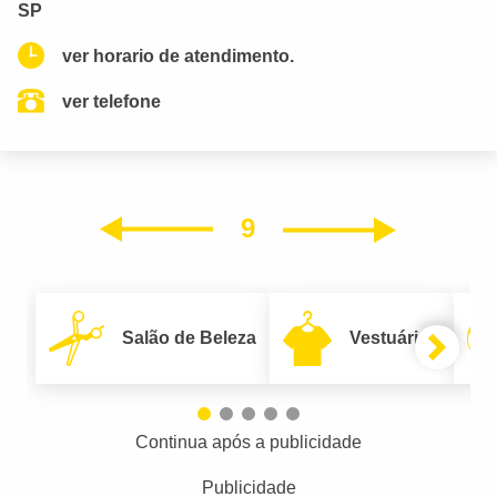
SP
ver horario de atendimento.
ver telefone
9
Próxim
Anterior
Salão de Beleza
Vestuário
Continua após a publicidade
Publicidade