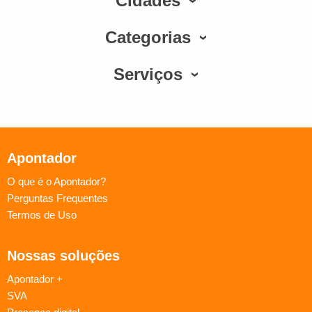
Cidades
Categorias
Serviços
Apontador
O que é o Apontador?
Perguntas Frequentes
Termos de Uso
Nossas soluções
Apontador +
SVA