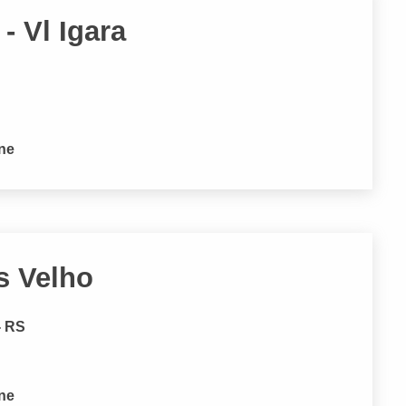
- Vl Igara
one
as Velho
- RS
one