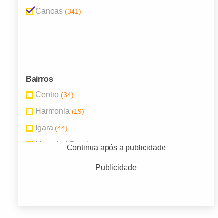
Canoas
(341)
Bairros
Centro
(34)
Harmonia
(19)
Igara
(44)
Marechal Rondon
(26)
Continua após a publicidade
Mathias Velho
(37)
Publicidade
Niterói
(55)
Nossa Senhora das Graças
(15)
Rio Branco
(25)