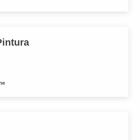
intura
one