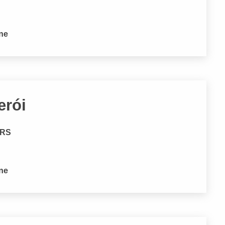
one
erói
 RS
one