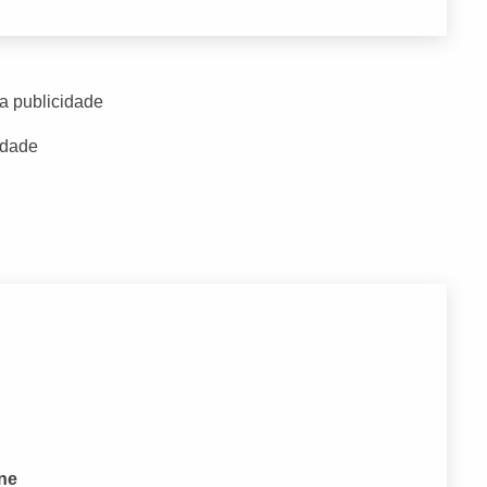
a publicidade
idade
one