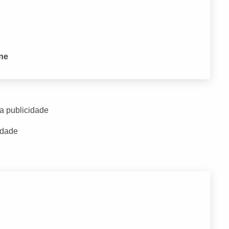
one
a publicidade
idade