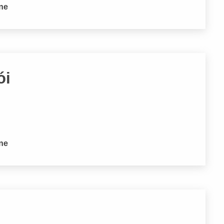
one
ói
one