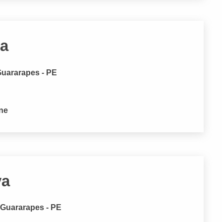
va
Guararapes - PE
one
va
 Guararapes - PE