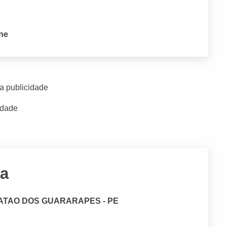
one
a publicidade
idade
va
BOATAO DOS GUARARAPES - PE