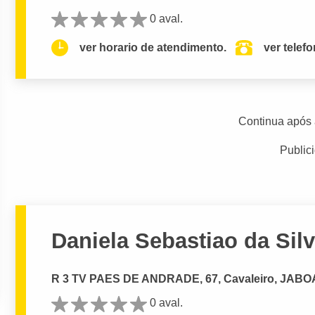
0 aval.
ver horario de atendimento.
ver telef
Continua após 
Public
Daniela Sebastiao da Sil
R 3 TV PAES DE ANDRADE, 67, Cavaleiro, JA
0 aval.