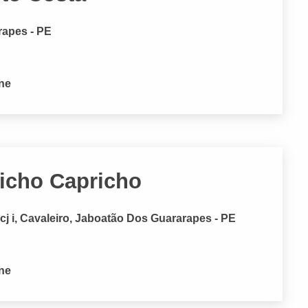
rapes - PE
one
Bicho Capricho
j i, Cavaleiro, Jaboatão Dos Guararapes - PE
one