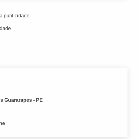
a publicidade
idade
os Guararapes - PE
one