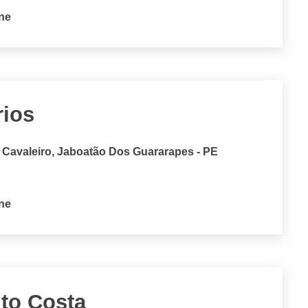
one
rios
Cavaleiro, Jaboatão Dos Guararapes - PE
one
nto Costa