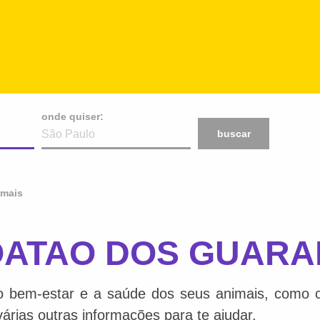
onde quiser:
buscar
imais
OATAO DOS GUARA
o bem-estar e a saúde dos seus animais, como ca
várias outras informações para te ajudar.