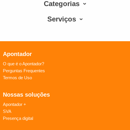
Categorias
Serviços
Apontador
O que é o Apontador?
Perguntas Frequentes
Termos de Uso
Nossas soluções
Apontador +
SVA
Presença digital