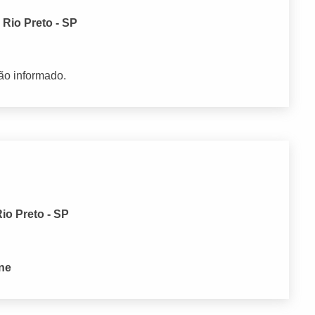
Rio Preto - SP
ão informado.
io Preto - SP
one