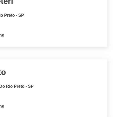
teri
io Preto - SP
one
to
Do Rio Preto - SP
one