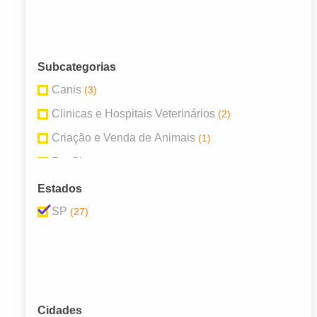
Subcategorias
Canis
(3)
Clinicas e Hospitais Veterinários
(2)
Criação e Venda de Animais
(1)
Pet Shops
(14)
Produtos Veterinários
(4)
Estados
Rações
(1)
SP
(27)
Serviços para Animais
(1)
Veterinários
(1)
Cidades