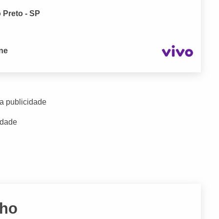
 Preto - SP
one
a publicidade
idade
nho