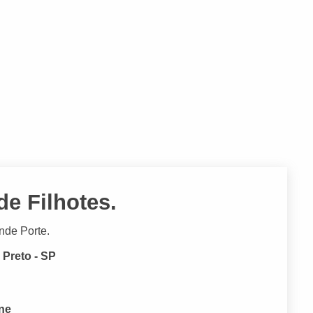
e Filhotes.
nde Porte.
Preto - SP
one