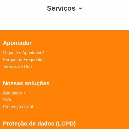
Serviços
Apontador
O que é o Apontador?
Perguntas Frequentes
Termos de Uso
Nossas soluções
Apontador +
SVA
Presença digital
Proteção de dados (LGPD)