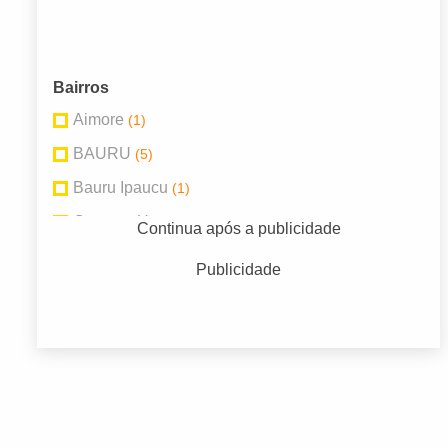
Bairros
Aimore
(1)
BAURU
(5)
Bauru Ipaucu
(1)
Campus Unesp
(1)
Continua após a publicidade
Centro
(19)
Publicidade
Jardim Aeroporto
(1)
Jardim Brasil
(1)
Jd Inf Dom Henrique
(2)
Vila Santa Tereza
(12)
Vl Sta Tereza
(3)