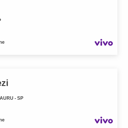
P
one
zi
 BAURU - SP
one