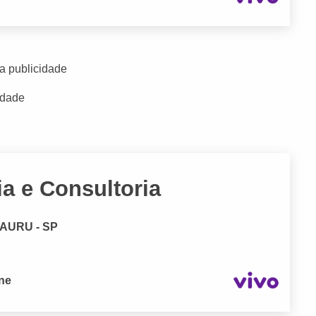
a publicidade
idade
a e Consultoria
 BAURU - SP
one