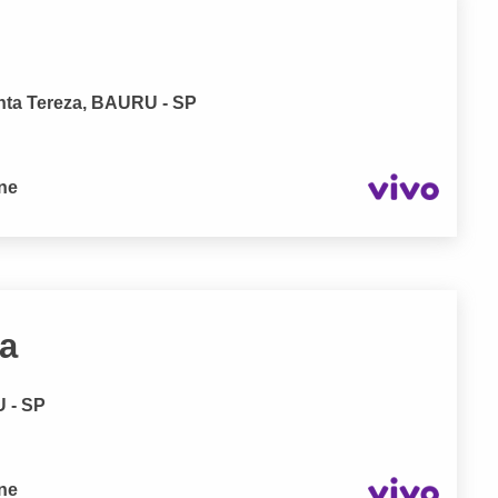
nta Tereza, BAURU - SP
one
ha
 - SP
one