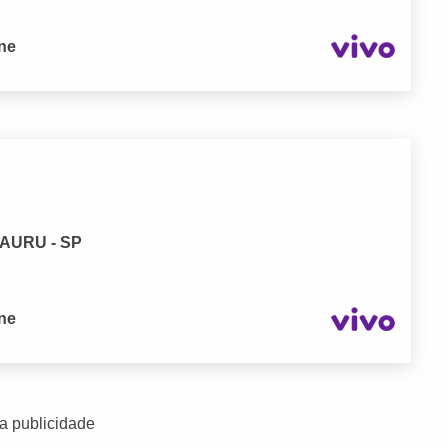
one
 BAURU - SP
one
a publicidade