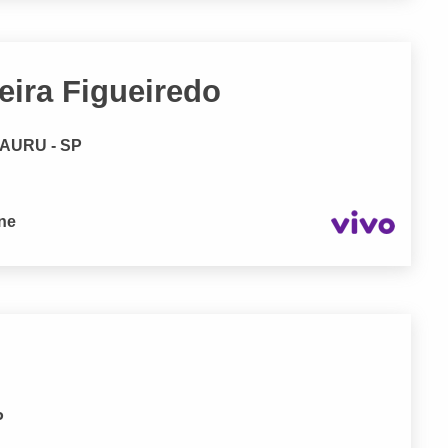
eira Figueiredo
 BAURU - SP
one
P