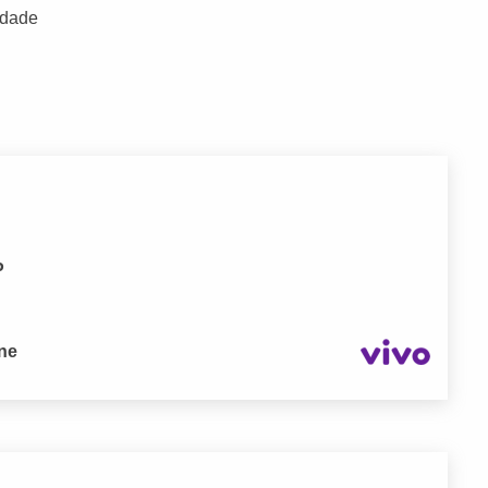
idade
P
one