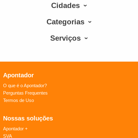
Cidades
Categorias
Serviços
Apontador
O que é o Apontador?
Perguntas Frequentes
Termos de Uso
Nossas soluções
Apontador +
SVA