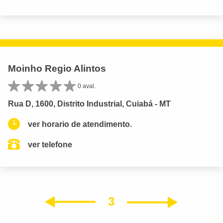
Moinho Regio Alintos
0 aval.
Rua D, 1600, Distrito Industrial, Cuiabá - MT
ver horario de atendimento.
ver telefone
3
Próxim
Anterior