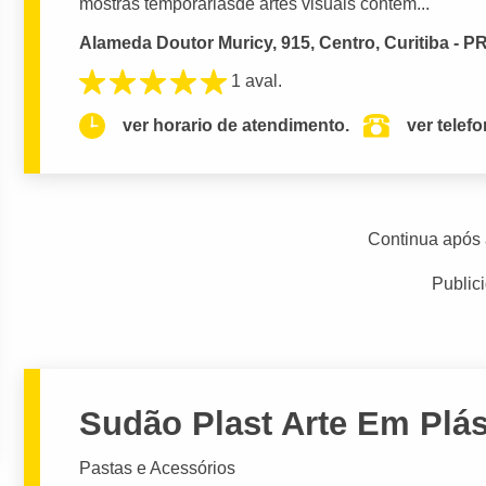
mostras temporáriasde artes visuais contem...
Alameda Doutor Muricy, 915, Centro, Curitiba - P
1 aval.
ver horario de atendimento.
ver telef
Continua após 
Public
Sudão Plast Arte Em Plás
Pastas e Acessórios