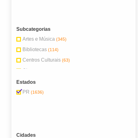
Subcategorias
Artes e Música
(345)
Bibliotecas
(114)
Centros Culturais
(63)
Cinema
(73)
Cultura
(582)
Estados
Galerias de Arte
(19)
PR
(1636)
Livrarias
(201)
Museus
(103)
Papelarias
(35)
Teatros
(93)
Cidades