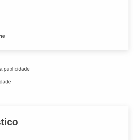
R
one
a publicidade
idade
tico