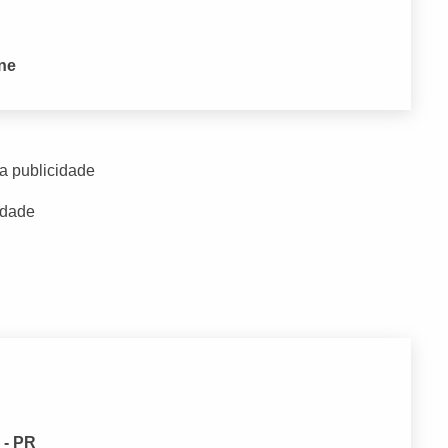
one
a publicidade
idade
 - PR