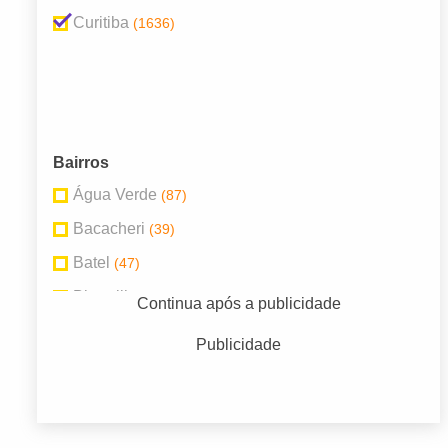
Curitiba
(1636)
Bairros
Água Verde
(87)
Bacacheri
(39)
Batel
(47)
Bigorrilho
(57)
Continua após a publicidade
Boqueirão
(45)
Publicidade
Centro
(314)
Portão
(44)
Rebouças
(64)