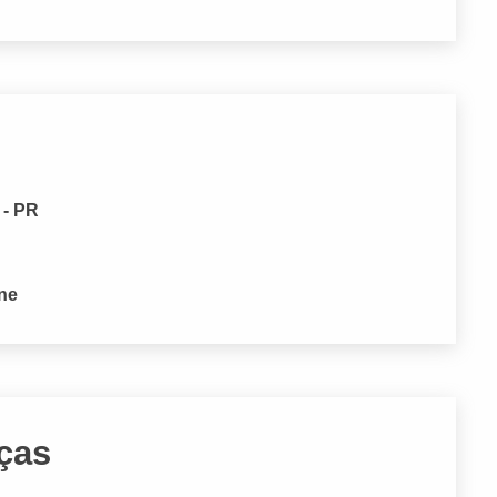
 - PR
one
ças