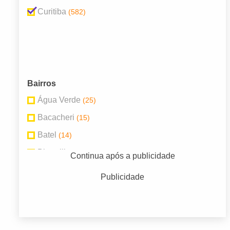
Curitiba
(582)
Bairros
Água Verde
(25)
Bacacheri
(15)
Batel
(14)
Bigorrilho
(18)
Continua após a publicidade
Boqueirão
(14)
Publicidade
Centro
(91)
Portão
(16)
Rebouças
(26)