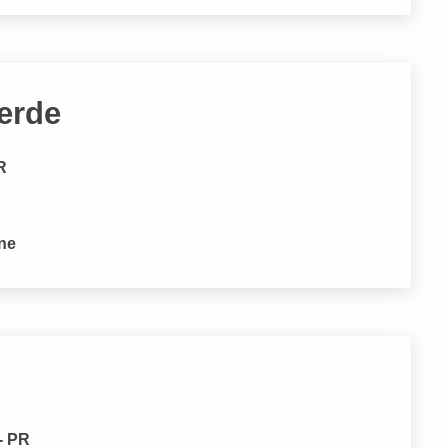
erde
R
one
- PR