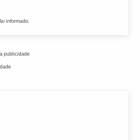
ão informado.
a publicidade
idade