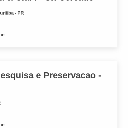
uritiba - PR
one
esquisa e Preservacao -
R
one