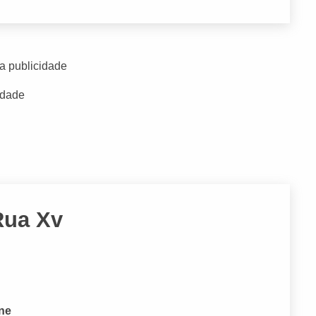
a publicidade
idade
Rua Xv
one