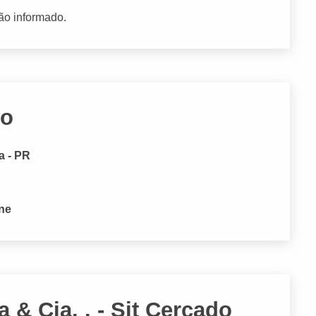
ão informado.
ho
a - PR
one
 & Cia. . - Sit Cercado