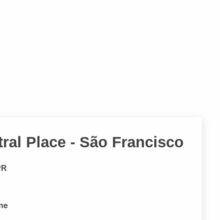
ral Place - São Francisco
PR
one