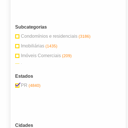
Subcategorias
Condomínios e residenciais
(3186)
Imobiliárias
(1435)
Imóveis Comerciais
(209)
Loteamento
(1)
Sítios e fazendas
(9)
Estados
PR
(4840)
Cidades