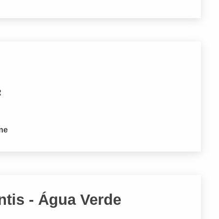
R
one
ntis - Água Verde