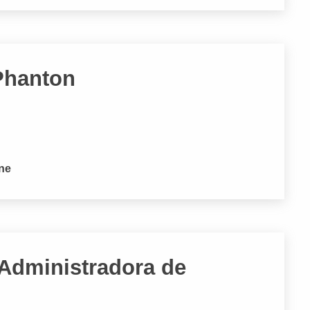
Phanton
R
one
Administradora de