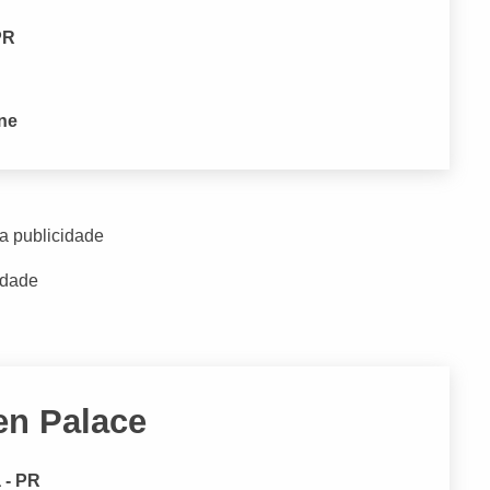
PR
one
a publicidade
idade
en Palace
 - PR