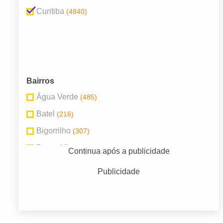
Curitiba
(4840)
Bairros
Água Verde
(485)
Batel
(216)
Bigorrilho
(307)
Boqueirão
(111)
Continua após a publicidade
Cabral
(126)
Publicidade
Centro
(727)
Juveve
(120)
Mercês
(110)