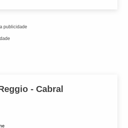
a publicidade
idade
Reggio - Cabral
one