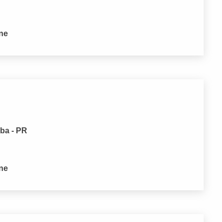
one
iba - PR
one