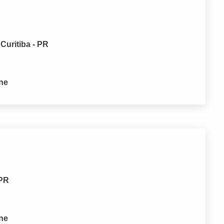
 Curitiba - PR
one
 PR
one