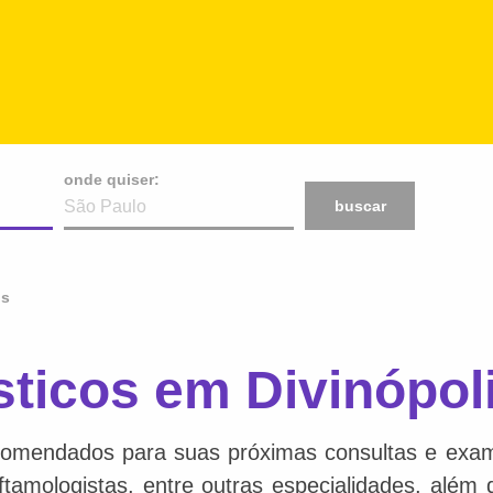
onde quiser:
buscar
os
sticos em Divinópol
comendados para suas próximas consultas e exame
 oftamologistas, entre outras especialidades, além