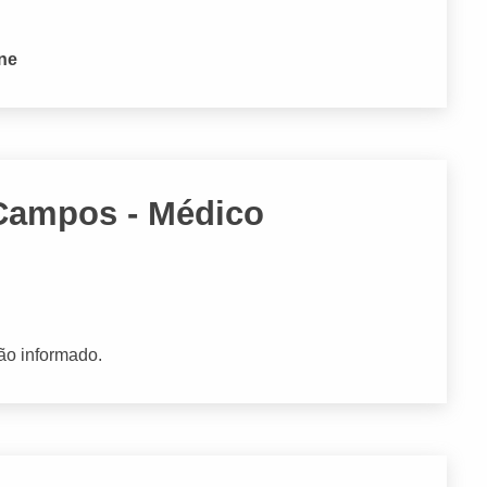
one
 Campos - Médico
ão informado.