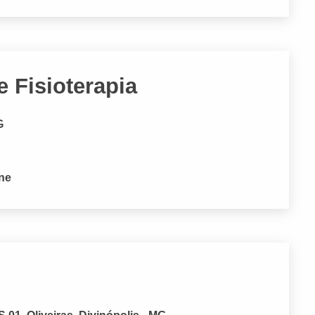
e Fisioterapia
G
one