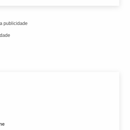
a publicidade
idade
one