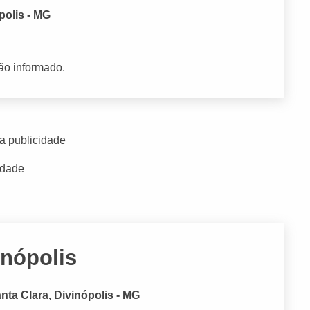
polis - MG
ão informado.
a publicidade
idade
inópolis
nta Clara, Divinópolis - MG