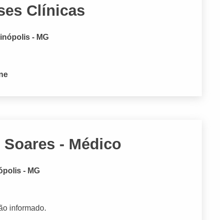
ses Clínicas
inópolis - MG
one
 Soares - Médico
ópolis - MG
ão informado.