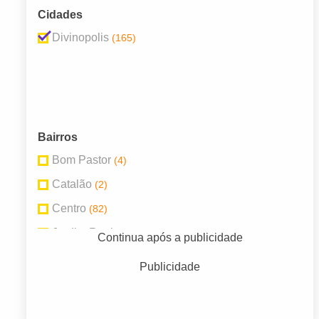
Laboratórios
(17)
Cidades
Divinopolis
(165)
Bairros
Bom Pastor
(4)
Catalão
(2)
Centro
(82)
Jardim Real
(11)
Continua após a publicidade
Niterói
(6)
Publicidade
Orion
(8)
Parque Jardim Capitão Silva
(15)