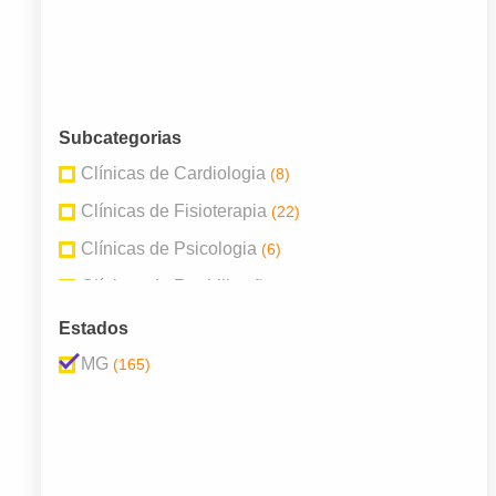
Subcategorias
Clínicas de Cardiologia
(8)
Clínicas de Fisioterapia
(22)
Clínicas de Psicologia
(6)
Clínicas de Reabilitação
(5)
Clínicas de Ultra-Sonografia e Ecografia
(9)
Estados
Clínicas e Centros de Diagnóstico
(19)
MG
(165)
Clínicas Especializadas
(19)
Clínicas Ginecológicas e Obstétricas
(5)
Clínicas Médicas
(39)