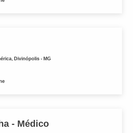
one
rica, Divinópolis - MG
one
ha - Médico