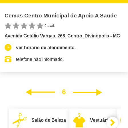
Cemas Centro Municipal de Apoio A Saude
0 aval.
Avenida Getúlio Vargas, 268, Centro, Divinópolis - MG
ver horario de atendimento.
telefone não informado.
6
Próxim
Anterior
Salão de Beleza
Vestuário