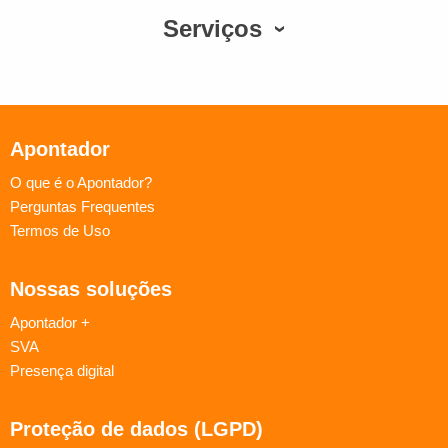
Serviços
Apontador
O que é o Apontador?
Perguntas Frequentes
Termos de Uso
Nossas soluções
Apontador +
SVA
Presença digital
Proteção de dados (LGPD)