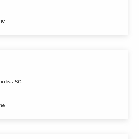
one
polis - SC
one