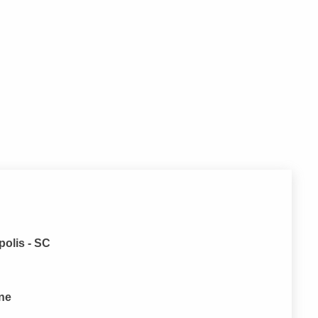
olis - SC
one