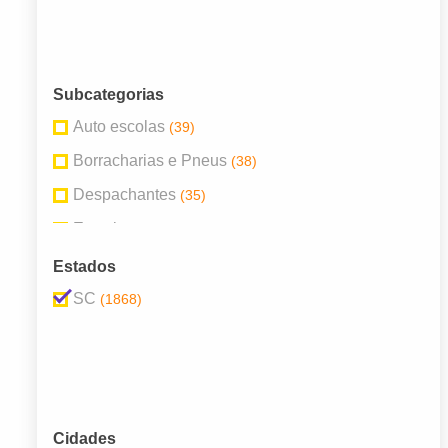
Subcategorias
Auto escolas
(39)
Borracharias e Pneus
(38)
Despachantes
(35)
Estacionamentos
(78)
Locadoras de Veículos
(154)
Estados
Mecânicas e Oficinas
(264)
SC
(1868)
Peças e Acessórios Para Veículos
(235)
Postos de Combustível
(426)
Revendedores e Concessionárias
(492)
Serviços em Veículos
(62)
Cidades