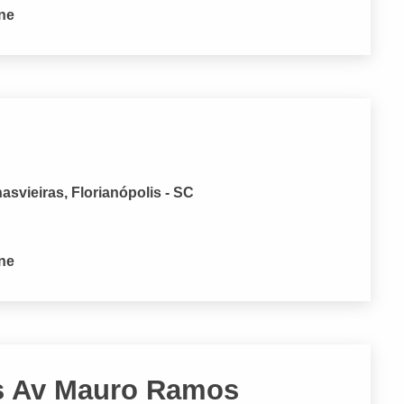
one
svieiras, Florianópolis - SC
one
is Av Mauro Ramos