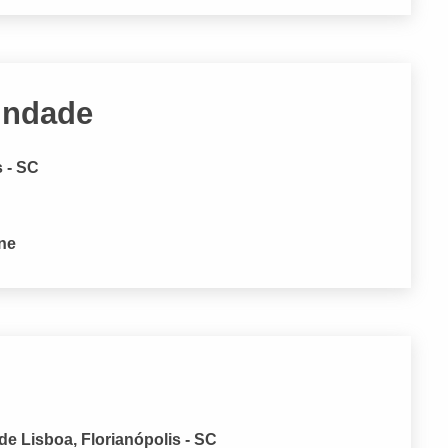
rindade
s - SC
one
e Lisboa, Florianópolis - SC