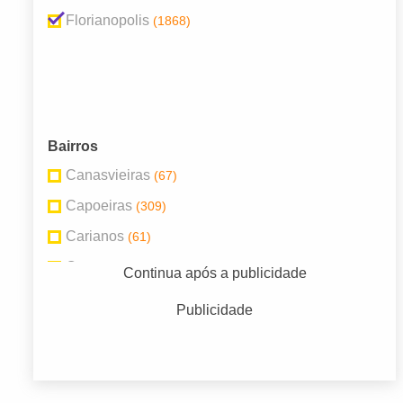
Florianopolis
(1868)
Bairros
Canasvieiras
(67)
Capoeiras
(309)
Carianos
(61)
Centro
(307)
Continua após a publicidade
Coqueiros
(45)
Publicidade
Estreito
(220)
Itacorubi
(54)
Jardim Atlântico
(100)