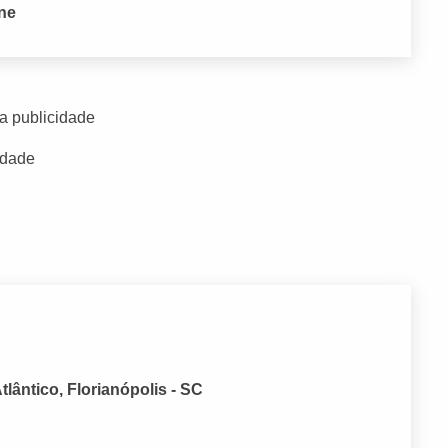
one
a publicidade
idade
lântico, Florianópolis - SC