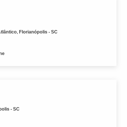
lântico, Florianópolis - SC
one
polis - SC