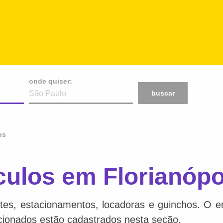
onde quiser:
buscar
os
ulos em Florianópo
tes, estacionamentos, locadoras e guinchos. O en
acionados estão cadastrados nesta seção.