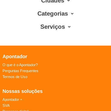
Cidades
Categorias
Serviços
Apontador
O que é o Apontador?
Perguntas Frequentes
Termos de Uso
Nossas soluções
Apontador +
SVA