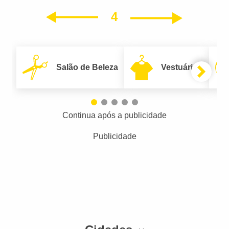
4
Próxim
Anterior
Salão de Beleza
Vestuário
Continua após a publicidade
Publicidade