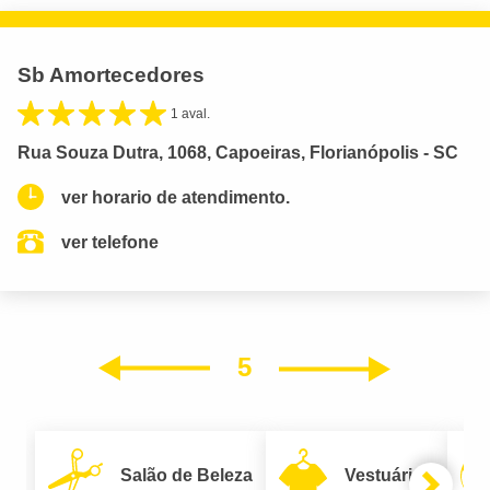
Sb Amortecedores
1 aval.
Rua Souza Dutra, 1068, Capoeiras, Florianópolis - SC
ver horario de atendimento.
ver telefone
5
Próxim
Anterior
Salão de Beleza
Vestuário