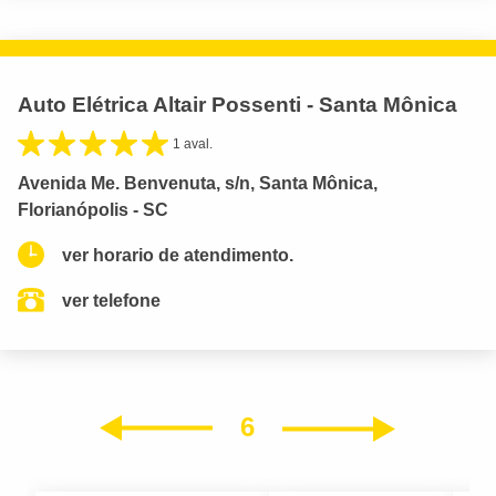
Auto Elétrica Altair Possenti - Santa Mônica
1 aval.
Avenida Me. Benvenuta, s/n, Santa Mônica,
Florianópolis - SC
ver horario de atendimento.
ver telefone
6
Próxim
Anterior