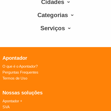
Cidades
Categorias
Serviços
Apontador
O que é o Apontador?
Perguntas Frequentes
Termos de Uso
Nossas soluções
Apontador +
SVA