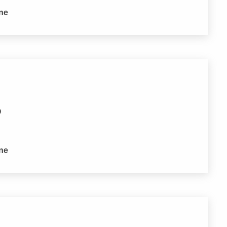
one
O
one