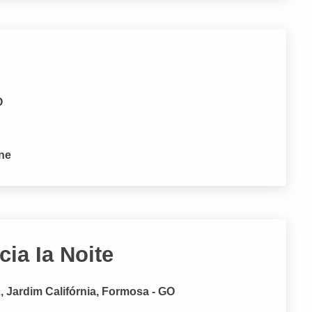
O
one
ia Ia Noite
, Jardim Califórnia, Formosa - GO