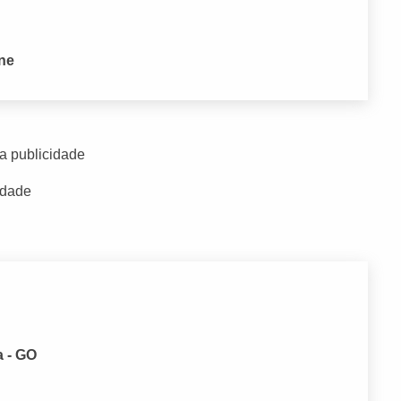
one
a publicidade
idade
a - GO