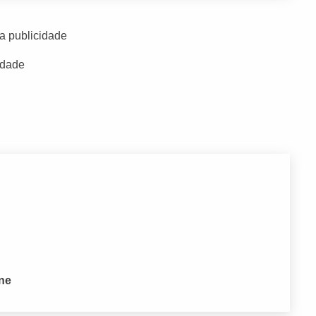
a publicidade
idade
one