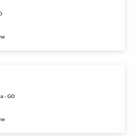
O
one
sa - GO
one