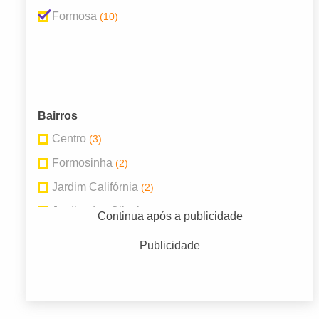
Formosa
(10)
Bairros
Centro
(3)
Formosinha
(2)
Jardim Califórnia
(2)
Jardim das Oliveiras
(1)
Continua após a publicidade
Setor Bosque
(1)
Publicidade
Setor Nordeste
(1)