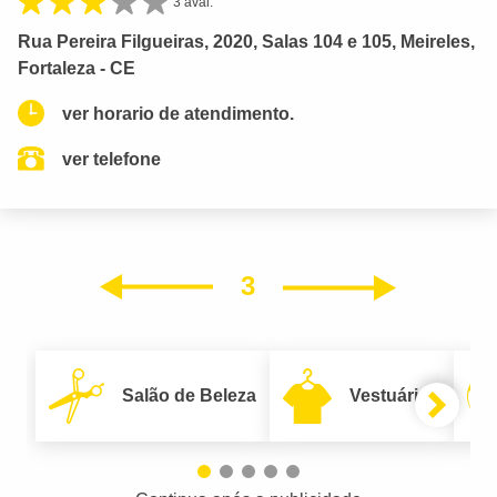
3 aval.
Rua Pereira Filgueiras, 2020, Salas 104 e 105, Meireles,
Fortaleza - CE
ver horario de atendimento.
ver telefone
3
Próxim
Anterior
Salão de Beleza
Vestuário