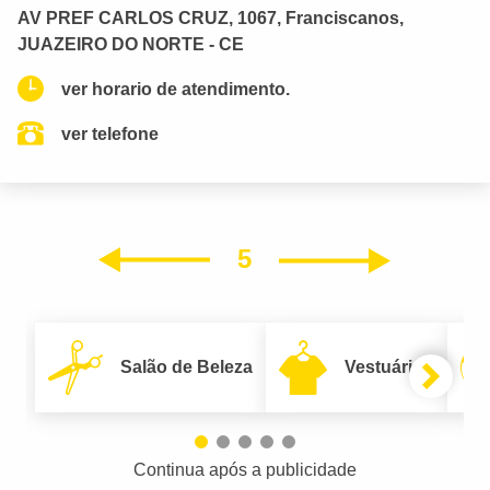
AV PREF CARLOS CRUZ, 1067, Franciscanos,
JUAZEIRO DO NORTE - CE
ver horario de atendimento.
ver telefone
5
Próxim
Anterior
Salão de Beleza
Vestuário
Continua após a publicidade