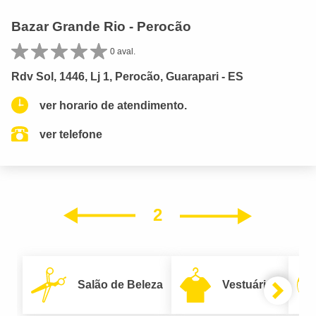
Bazar Grande Rio - Perocão
0 aval.
Rdv Sol, 1446, Lj 1, Perocão, Guarapari - ES
ver horario de atendimento.
ver telefone
2
Próxim
Anterior
Salão de Beleza
Vestuário