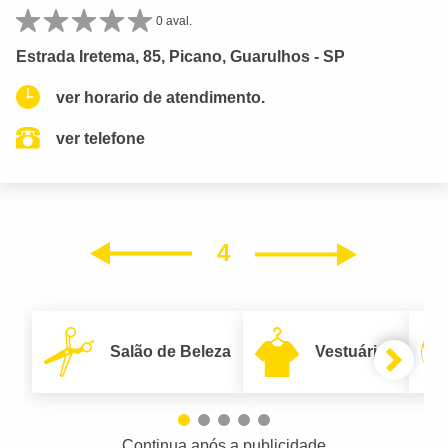
0 aval.
Estrada Iretema, 85, Picano, Guarulhos - SP
ver horario de atendimento.
ver telefone
4
Próxim
Anterior
Salão de Beleza
Vestuário
Continua após a publicidade