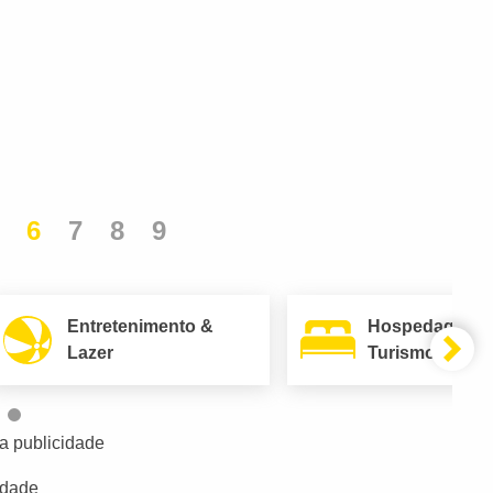
6
7
8
9
Entretenimento &
Hospedagem 
Lazer
Turismo
a publicidade
idade