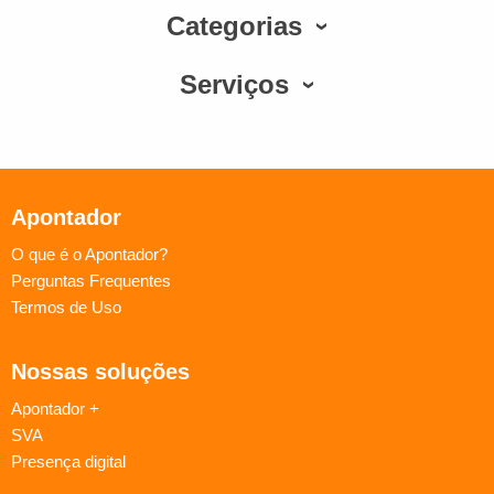
Categorias
Serviços
Apontador
O que é o Apontador?
Perguntas Frequentes
Termos de Uso
Nossas soluções
Apontador +
SVA
Presença digital