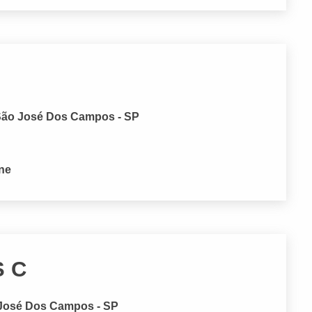
, São José Dos Campos - SP
one
S C
o José Dos Campos - SP