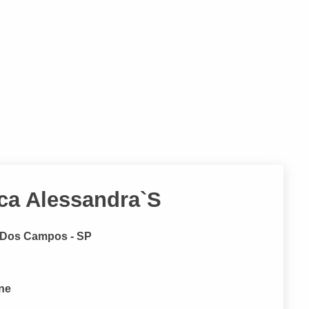
ica Alessandra`S
é Dos Campos - SP
one