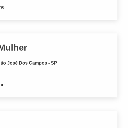
one
Mulher
, São José Dos Campos - SP
one