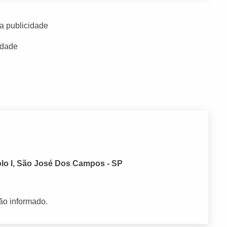
a publicidade
idade
olo I, São José Dos Campos - SP
ão informado.