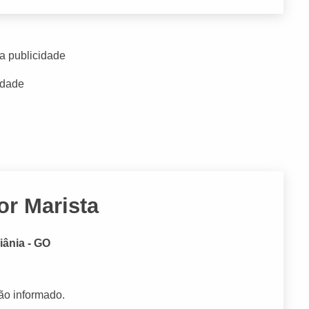
a publicidade
idade
or Marista
iânia - GO
ão informado.