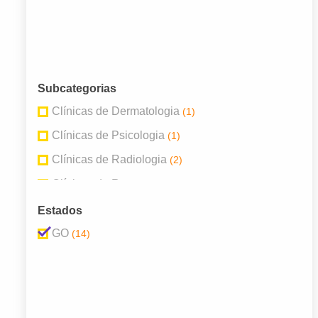
Subcategorias
Clínicas de Dermatologia
(1)
Clínicas de Psicologia
(1)
Clínicas de Radiologia
(2)
Clínicas de Repouso
(1)
Clínicas e Centros de Diagnóstico
(4)
Estados
Clínicas Médicas
(5)
GO
(14)