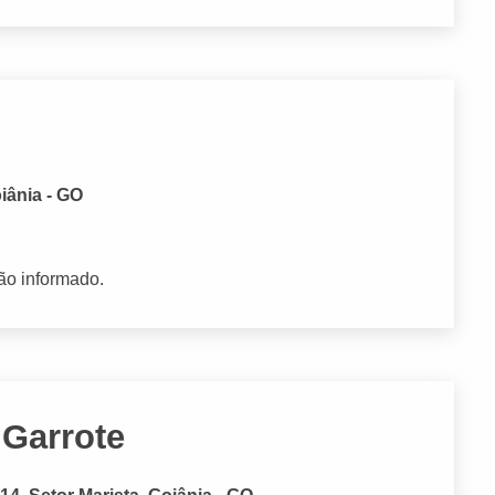
iânia - GO
ão informado.
 Garrote