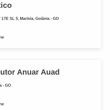
tico
17E SL 5, Marista, Goiânia - GO
one
outor Anuar Auad
ia - GO
one