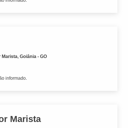
ão informado.
 Marista, Goiânia - GO
ão informado.
or Marista