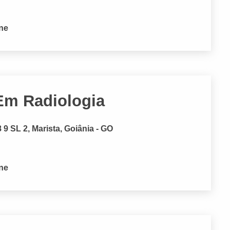
one
Em Radiologia
9 SL 2, Marista, Goiânia - GO
one