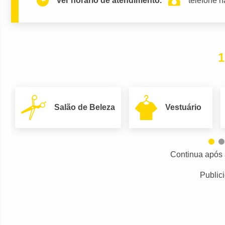
ver horario de atendimento.
telefone n
1
Salão de Beleza
Vestuário
Continua após 
Public