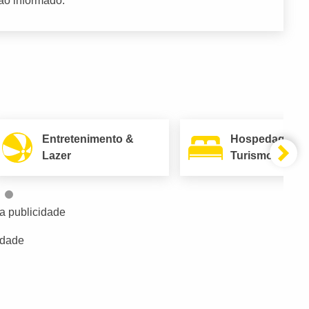
ão informado.
Entretenimento &
Hospedagem 
Lazer
Turismo
a publicidade
idade