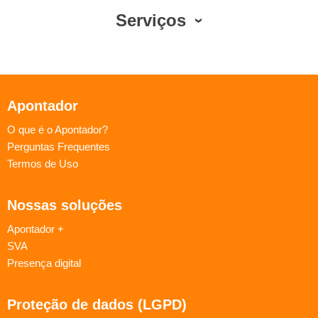
Serviços
Apontador
O que é o Apontador?
Perguntas Frequentes
Termos de Uso
Nossas soluções
Apontador +
SVA
Presença digital
Proteção de dados (LGPD)