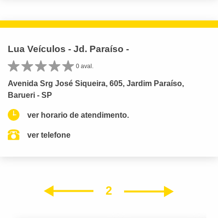
Lua Veículos - Jd. Paraíso -
0 aval.
Avenida Srg José Siqueira, 605, Jardim Paraíso,
Barueri - SP
ver horario de atendimento.
ver telefone
2
Próxim
Anterior