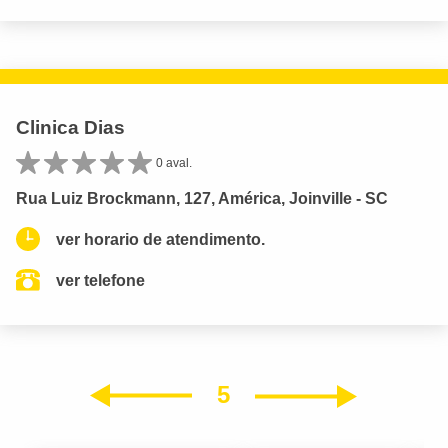
Clinica Dias
0 aval.
Rua Luiz Brockmann, 127, América, Joinville - SC
ver horario de atendimento.
ver telefone
5
Próxim
Anterior